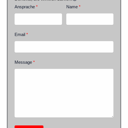
Ansprache
Name
Email
Message