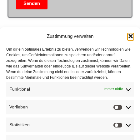
Senden
Zustimmung verwalten
Um dir ein optimales Erlebnis zu bieten, verwenden wir Technologien wie
Cookies, um Geräteinformationen zu speichern und/oder darauf
STAY CONNECTED WITH US
zuzugreifen. Wenn du diesen Technologien zustimmst, können wir Daten
wie das Surfverhalten oder eindeutige IDs auf dieser Website verarbeiten.
Let’s Create Together
Wenn du deine Zustimmung nicht erteilst oder zurückziehst, können
bestimmte Merkmale und Funktionen beeinträchtigt werden.
Join us in shaping the future.
Funktional
Immer aktiv
+49 4101 855 75 66
Vorlieben
Vorliebe
Statistiken
Statistik
Impressum/Datenschutz­erklärung