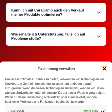
Kann ich mit CaraCamp auch den Verkauf
meiner Produkte optimieren?
Wie erhalte ich Unterstützung, falls ich auf
Probleme stoße?
Zustimmung verwalten
Um dir ein optimales Erlebnis zu bieten, verwenden wir Technologien wie
Cookies, um Geräteinformationen zu speichern und/oder darauf
Bereit für die Zukunft des Reisemobilhandels?
zuzugreifen. Wenn du diesen Technologien zustimmst, können wir Daten
wie das Surfverhalten oder eindeutige IDs auf dieser Website verarbeiten.
Kontaktieren Sie uns noch
heute
für eine
kostenlose
Wenn du deine Zustimmung nicht erteilst oder zurückziehst, können
bestimmte Merkmale und Funktionen beeinträchtigt werden.
Demo
und erleben Sie die
Vorteile
von
C
ara
C
amp
!
Funktional
Jetzt Demo anfordern
Immer aktiv