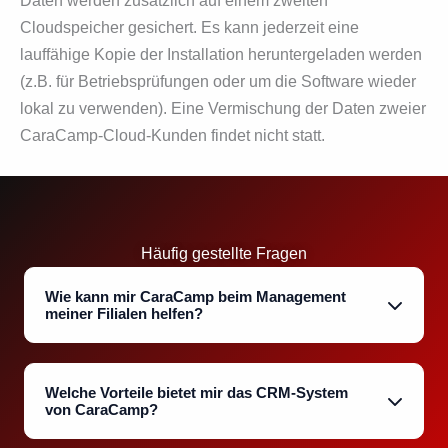
Daten werden zusätz­lich auf einem zweiten
Cloudspeicher gesichert. Es kann jederzeit eine
lauffähige Kopie der In­stal­lation heruntergeladen werden
(z.B. für Betriebsprüfungen oder um die Software wie­der
lokal zu verwenden). Eine Vermischung der Daten zweier
CaraCamp-Cloud-Kun­den findet nicht statt.
Häufig gestellte Fragen
Wie kann mir CaraCamp beim Management
meiner Filialen helfen?
Welche Vorteile bietet mir das CRM-System
von CaraCamp?