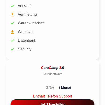
Verkauf
Vermietung
Warenwirtschaft
Werkstatt
Datenbank
Security
C
ara
C
amp
3
.0
Grundsoftware
375€
/ Monat
Enthält Telefon Support
Jetzt Bestellen